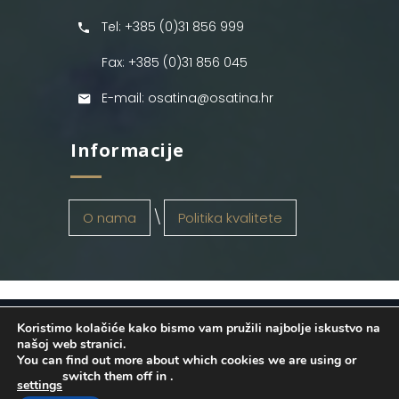
Tel: +385 (0)31 856 999
Fax: +385 (0)31 856 045
E-mail: osatina@osatina.hr
Informacije
O nama
Politika kvalitete
Koristimo kolačiće kako bismo vam pružili najbolje iskustvo na
OSATINA GRUPA d.o.o.
2026
. Configured
našoj web stranici.
You can find out more about which cookies we are using or
by
INFOS Osijek
. Sva prava pridržana.
switch them off in
.
settings