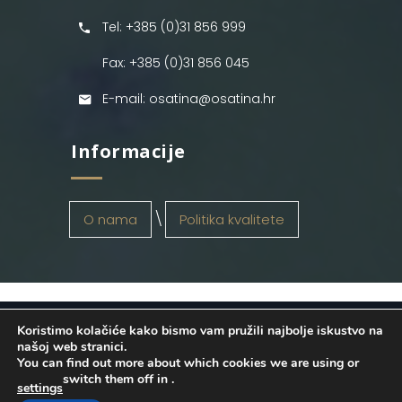
Tel: +385 (0)31 856 999
Fax: +385 (0)31 856 045
E-mail: osatina@osatina.hr
Informacije
O nama
Politika kvalitete
Koristimo kolačiće kako bismo vam pružili najbolje iskustvo na
OSATINA GRUPA d.o.o.
2026
. Configured
našoj web stranici.
You can find out more about which cookies we are using or
by
INFOS Osijek
. Sva prava pridržana.
switch them off in
.
settings