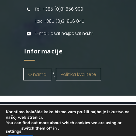
Tel: +385 (0)31 856 999
Fax: +385 (0)31 856 045
E-mail: osatina@osatina.hr
Informacije
O nama
Politika kvalitete
Koristimo kolačiće kako bismo vam pružili najbolje iskustvo na
OSATINA GRUPA d.o.o.
2026
. Configured
našoj web stranici.
You can find out more about which cookies we are using or
by
INFOS Osijek
. Sva prava pridržana.
switch them off in
.
settings