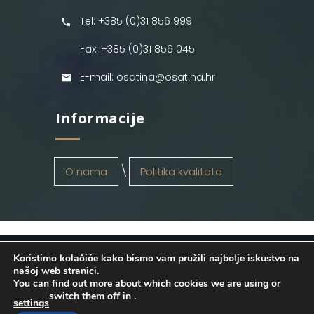
Tel: +385 (0)31 856 999
Fax: +385 (0)31 856 045
E-mail: osatina@osatina.hr
Informacije
O nama
Politika kvalitete
Koristimo kolačiće kako bismo vam pružili najbolje iskustvo na
OSATINA GRUPA d.o.o.
2026
. Configured
našoj web stranici.
You can find out more about which cookies we are using or
by
INFOS Osijek
. Sva prava pridržana.
switch them off in
.
settings