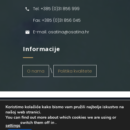
Tel: +385 (0)31 856 999
Fax: +385 (0)31 856 045
E-mail: osatina@osatina.hr
Informacije
O nama
Politika kvalitete
Koristimo kolačiće kako bismo vam pružili najbolje iskustvo na
OSATINA GRUPA d.o.o.
2026
. Configured
našoj web stranici.
You can find out more about which cookies we are using or
by
INFOS Osijek
. Sva prava pridržana.
switch them off in
.
settings