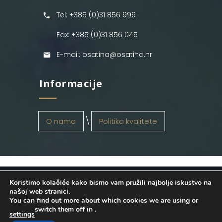
Tel: +385 (0)31 856 999
Fax: +385 (0)31 856 045
E-mail: osatina@osatina.hr
Informacije
O nama
Politika kvalitete
Koristimo kolačiće kako bismo vam pružili najbolje iskustvo na
OSATINA GRUPA d.o.o.
2026
. Configured
našoj web stranici.
You can find out more about which cookies we are using or
by
INFOS Osijek
. Sva prava pridržana.
switch them off in
.
settings