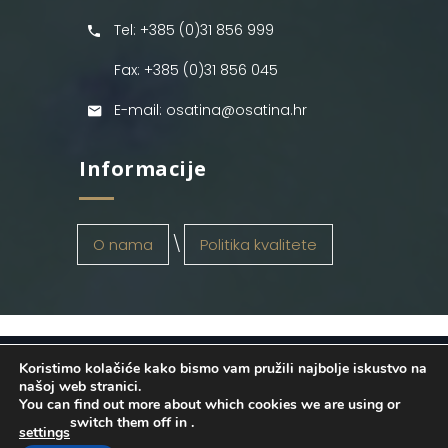
Tel: +385 (0)31 856 999
Fax: +385 (0)31 856 045
E-mail: osatina@osatina.hr
Informacije
O nama
Politika kvalitete
Koristimo kolačiće kako bismo vam pružili najbolje iskustvo na
OSATINA GRUPA d.o.o.
2026
. Configured
našoj web stranici.
You can find out more about which cookies we are using or
by
INFOS Osijek
. Sva prava pridržana.
switch them off in
.
settings