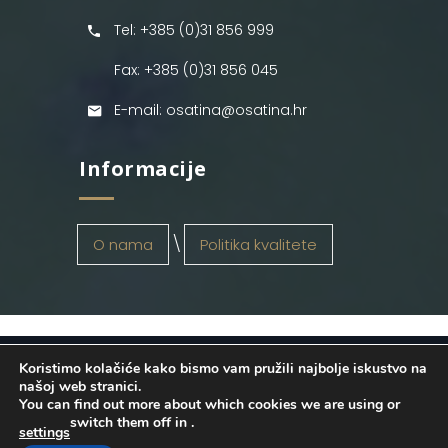
Tel: +385 (0)31 856 999
Fax: +385 (0)31 856 045
E-mail: osatina@osatina.hr
Informacije
O nama
Politika kvalitete
Koristimo kolačiće kako bismo vam pružili najbolje iskustvo na
OSATINA GRUPA d.o.o.
2026
. Configured
našoj web stranici.
You can find out more about which cookies we are using or
by
INFOS Osijek
. Sva prava pridržana.
switch them off in
.
settings