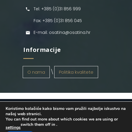
Tel: +385 (0)31 856 999
Fax: +385 (0)31 856 045
E-mail: osatina@osatina.hr
Informacije
O nama
Politika kvalitete
Koristimo kolačiće kako bismo vam pružili najbolje iskustvo na
OSATINA GRUPA d.o.o.
2026
. Configured
našoj web stranici.
You can find out more about which cookies we are using or
by
INFOS Osijek
. Sva prava pridržana.
switch them off in
.
settings