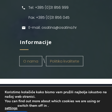
Tel: +385 (0)31 856 999
Fax: +385 (0)31 856 045
E-mail: osatina@osatina.hr
Informacije
O nama
Politika kvalitete
Koristimo kolačiće kako bismo vam pružili najbolje iskustvo na
OSATINA GRUPA d.o.o.
2026
. Configured
našoj web stranici.
You can find out more about which cookies we are using or
by
INFOS Osijek
. Sva prava pridržana.
switch them off in
.
settings