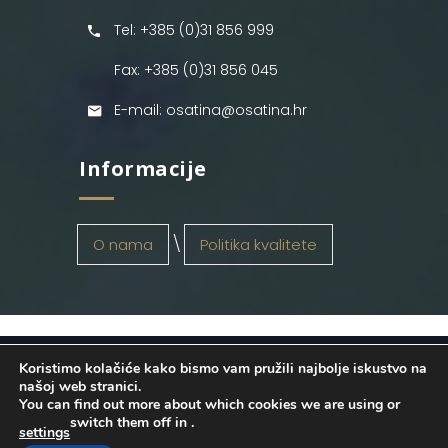
Tel: +385 (0)31 856 999
Fax: +385 (0)31 856 045
E-mail: osatina@osatina.hr
Informacije
O nama
Politika kvalitete
Koristimo kolačiće kako bismo vam pružili najbolje iskustvo na
OSATINA GRUPA d.o.o.
2026
. Configured
našoj web stranici.
You can find out more about which cookies we are using or
by
INFOS Osijek
. Sva prava pridržana.
switch them off in
.
settings