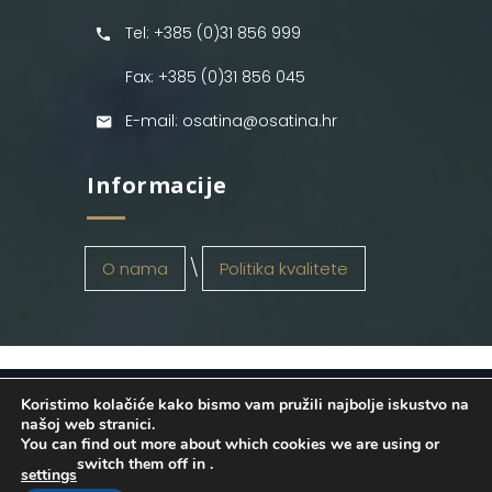
Tel: +385 (0)31 856 999
Fax: +385 (0)31 856 045
E-mail: osatina@osatina.hr
Informacije
O nama
Politika kvalitete
Koristimo kolačiće kako bismo vam pružili najbolje iskustvo na
OSATINA GRUPA d.o.o.
2026
. Configured
našoj web stranici.
You can find out more about which cookies we are using or
by
INFOS Osijek
. Sva prava pridržana.
switch them off in
.
settings