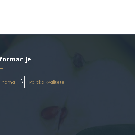
formacije
 nama
Politika kvalitete