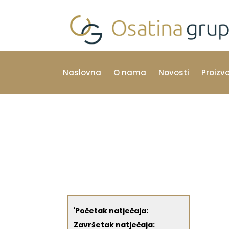
Naslovna
O nama
Novosti
Proizv
'
Početak natječaja:
Završetak natječaja: