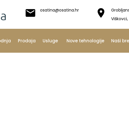
osatina@osatina.hr
Grobljan
Viškovci,
odnja
Prodaja
Usluge
Nove tehnologije
Naši br