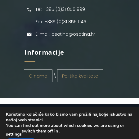
Tel: +385 (0)31 856 999
Fax: +385 (0)31 856 045
E-mail: osatina@osatina.hr
Informacije
O nama
Politika kvalitete
Koristimo kolačiće kako bismo vam pružili najbolje iskustvo na
OSATINA GRUPA d.o.o.
2026
. Configured
našoj web stranici.
You can find out more about which cookies we are using or
by
INFOS Osijek
. Sva prava pridržana.
switch them off in
.
settings