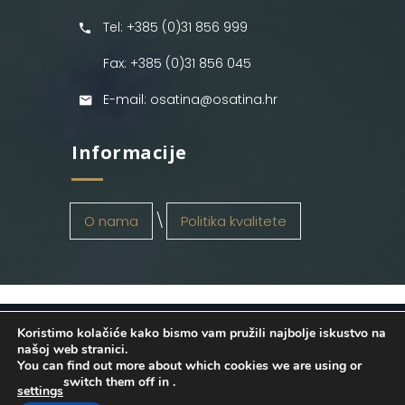
Tel: +385 (0)31 856 999
Fax: +385 (0)31 856 045
E-mail: osatina@osatina.hr
Informacije
O nama
Politika kvalitete
Koristimo kolačiće kako bismo vam pružili najbolje iskustvo na
OSATINA GRUPA d.o.o.
2026
. Configured
našoj web stranici.
You can find out more about which cookies we are using or
by
INFOS Osijek
. Sva prava pridržana.
switch them off in
.
settings