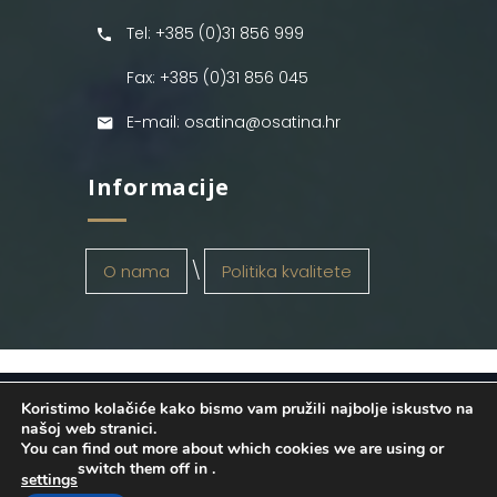
Tel: +385 (0)31 856 999
Fax: +385 (0)31 856 045
E-mail: osatina@osatina.hr
Informacije
O nama
Politika kvalitete
Koristimo kolačiće kako bismo vam pružili najbolje iskustvo na
OSATINA GRUPA d.o.o.
2026
. Configured
našoj web stranici.
You can find out more about which cookies we are using or
by
INFOS Osijek
. Sva prava pridržana.
switch them off in
.
settings