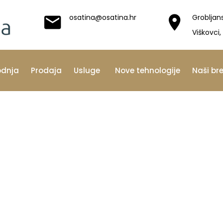
osatina@osatina.hr
Grobljan
Viškovci,
odnja
Prodaja
Usluge
Nove tehnologije
Naši br