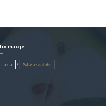
formacije
 nama
Politika kvalitete