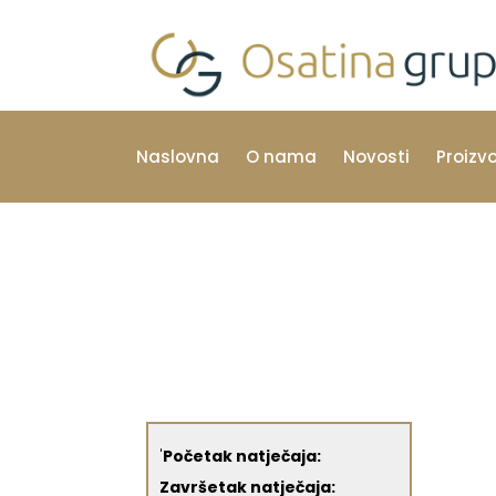
Naslovna
O nama
Novosti
Proizv
'
Početak natječaja:
Završetak natječaja: