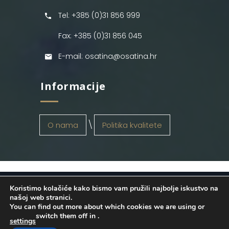
Tel: +385 (0)31 856 999
Fax: +385 (0)31 856 045
E-mail: osatina@osatina.hr
Informacije
O nama
Politika kvalitete
Koristimo kolačiće kako bismo vam pružili najbolje iskustvo na
OSATINA GRUPA d.o.o.
2026
. Configured
našoj web stranici.
You can find out more about which cookies we are using or
by
INFOS Osijek
. Sva prava pridržana.
switch them off in
.
settings