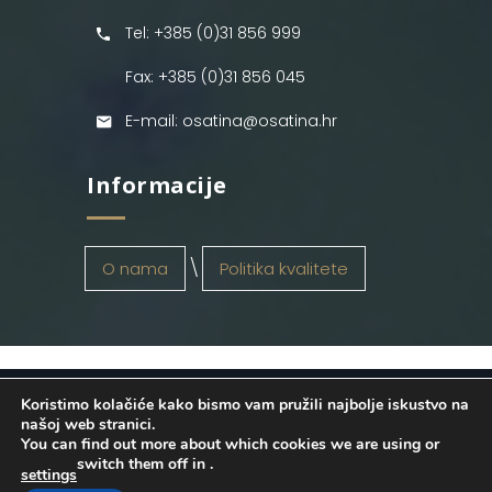
Tel: +385 (0)31 856 999
Fax: +385 (0)31 856 045
E-mail: osatina@osatina.hr
Informacije
O nama
Politika kvalitete
Koristimo kolačiće kako bismo vam pružili najbolje iskustvo na
OSATINA GRUPA d.o.o.
2026
. Configured
našoj web stranici.
You can find out more about which cookies we are using or
by
INFOS Osijek
. Sva prava pridržana.
switch them off in
.
settings