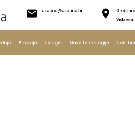
osatina@osatina.hr
Grobljan
Viškovci,
odnja
Prodaja
Usluge
Nove tehnologije
Naši br