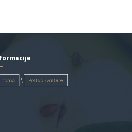
formacije
 nama
Politika kvalitete