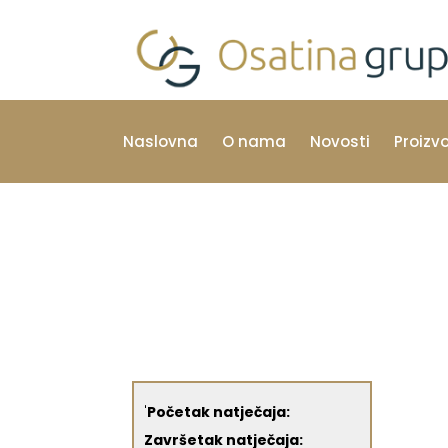
Naslovna
O nama
Novosti
Proizv
'
Početak natječaja:
Završetak natječaja: