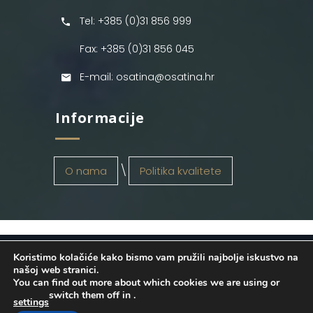
Tel: +385 (0)31 856 999
Fax: +385 (0)31 856 045
E-mail: osatina@osatina.hr
Informacije
O nama
Politika kvalitete
Koristimo kolačiće kako bismo vam pružili najbolje iskustvo na
OSATINA GRUPA d.o.o.
2026
. Configured
našoj web stranici.
You can find out more about which cookies we are using or
by
INFOS Osijek
. Sva prava pridržana.
switch them off in
.
settings