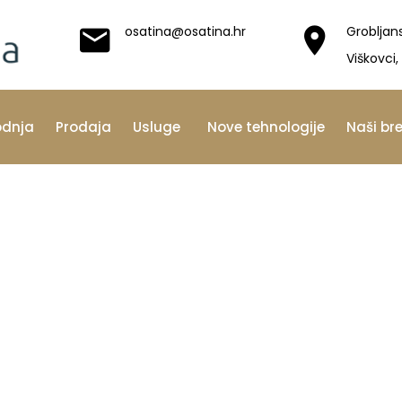
osatina@osatina.hr
Grobljan
Viškovci,
odnja
Prodaja
Usluge
Nove tehnologije
Naši br