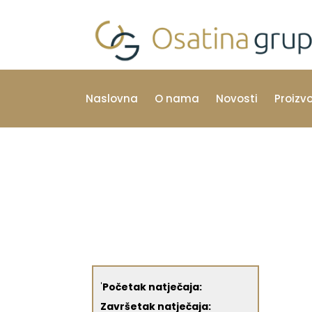
Naslovna
O nama
Novosti
Proizv
'
Početak natječaja:
Završetak natječaja: