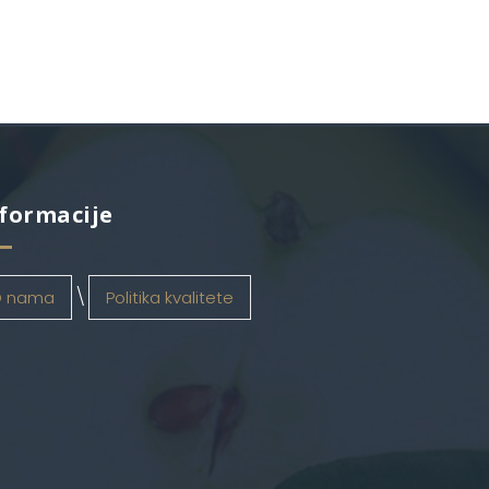
formacije
 nama
Politika kvalitete