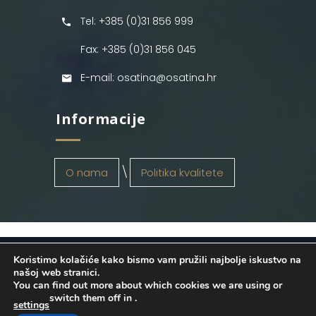
Tel: +385 (0)31 856 999
Fax: +385 (0)31 856 045
E-mail: osatina@osatina.hr
Informacije
O nama
Politika kvalitete
Koristimo kolačiće kako bismo vam pružili najbolje iskustvo na
OSATINA GRUPA d.o.o.
2026
. Configured
našoj web stranici.
You can find out more about which cookies we are using or
by
INFOS Osijek
. Sva prava pridržana.
switch them off in
.
settings