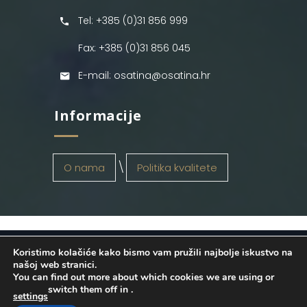
Tel: +385 (0)31 856 999
Fax: +385 (0)31 856 045
E-mail: osatina@osatina.hr
Informacije
O nama
Politika kvalitete
Koristimo kolačiće kako bismo vam pružili najbolje iskustvo na
OSATINA GRUPA d.o.o.
2026
. Configured
našoj web stranici.
You can find out more about which cookies we are using or
by
INFOS Osijek
. Sva prava pridržana.
switch them off in
.
settings