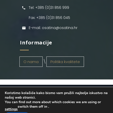
Tel: +385 (0)31 856 999
Fax: +385 (0)31 856 045
E-mail: osatina@osatina.hr
Informacije
O nama
Politika kvalitete
Koristimo kolačiće kako bismo vam pružili najbolje iskustvo na
OSATINA GRUPA d.o.o.
2026
. Configured
našoj web stranici.
You can find out more about which cookies we are using or
by
INFOS Osijek
. Sva prava pridržana.
switch them off in
.
settings