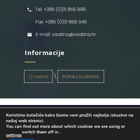
Tel: +385 (0)31 856 999
Fax: +385 (0)31 856 045
E-mail: osatina@osatina.hr
Informacije
O nama
Politika kvalitete
Koristimo kolačiće kako bismo vam pružili najbolje iskustvo na
OSATINA GRUPA d.o.o.
2026
. Configured
našoj web stranici.
You can find out more about which cookies we are using or
by
INFOS Osijek
. Sva prava pridržana.
switch them off in
.
settings