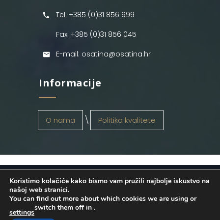
Tel: +385 (0)31 856 999
Fax: +385 (0)31 856 045
E-mail: osatina@osatina.hr
Informacije
O nama
Politika kvalitete
Koristimo kolačiće kako bismo vam pružili najbolje iskustvo na
OSATINA GRUPA d.o.o.
2026
. Configured
našoj web stranici.
You can find out more about which cookies we are using or
by
INFOS Osijek
. Sva prava pridržana.
switch them off in
.
settings