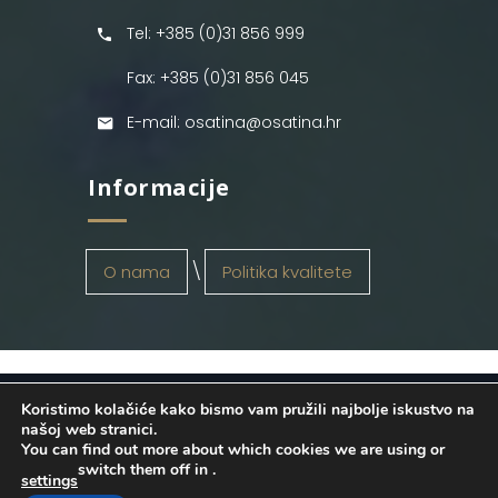
Tel: +385 (0)31 856 999
Fax: +385 (0)31 856 045
E-mail: osatina@osatina.hr
Informacije
O nama
Politika kvalitete
Koristimo kolačiće kako bismo vam pružili najbolje iskustvo na
OSATINA GRUPA d.o.o.
2026
. Configured
našoj web stranici.
You can find out more about which cookies we are using or
by
INFOS Osijek
. Sva prava pridržana.
switch them off in
.
settings