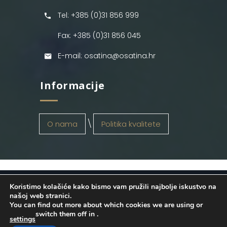
Tel: +385 (0)31 856 999
Fax: +385 (0)31 856 045
E-mail: osatina@osatina.hr
Informacije
O nama
Politika kvalitete
Koristimo kolačiće kako bismo vam pružili najbolje iskustvo na
OSATINA GRUPA d.o.o.
2026
. Configured
našoj web stranici.
You can find out more about which cookies we are using or
by
INFOS Osijek
. Sva prava pridržana.
switch them off in
.
settings