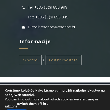
Tel: +385 (0)31 856 999
Fax: +385 (0)31 856 045
E-mail: osatina@osatina.hr
Informacije
O nama
Politika kvalitete
Koristimo kolačiće kako bismo vam pružili najbolje iskustvo na
OSATINA GRUPA d.o.o.
2026
. Configured
našoj web stranici.
You can find out more about which cookies we are using or
by
INFOS Osijek
. Sva prava pridržana.
switch them off in
.
settings