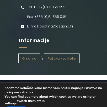
Tel: +385 (0)31 856 999
Fax: +385 (0)31 856 045
E-mail: osatina@osatina.hr
Informacije
O nama
Politika kvalitete
Koristimo kolačiće kako bismo vam pružili najbolje iskustvo na
OSATINA GRUPA d.o.o.
2026
. Configured
našoj web stranici.
You can find out more about which cookies we are using or
by
INFOS Osijek
. Sva prava pridržana.
switch them off in
.
settings