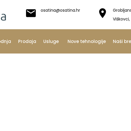
osatina@osatina.hr
Grobljan
Viškovci,
odnja
Prodaja
Usluge
Nove tehnologije
Naši br