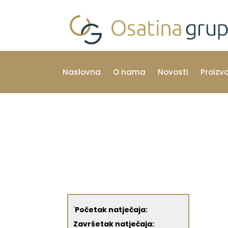
Naslovna
O nama
Novosti
Proizv
'
Početak natječaja:
Završetak natječaja: