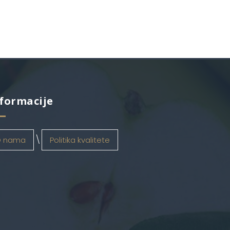
formacije
 nama
Politika kvalitete