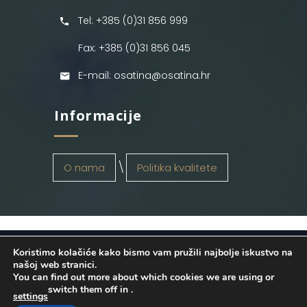
Tel: +385 (0)31 856 999
Fax: +385 (0)31 856 045
E-mail: osatina@osatina.hr
Informacije
O nama
Politika kvalitete
Koristimo kolačiće kako bismo vam pružili najbolje iskustvo na
OSATINA GRUPA d.o.o.
2026
. Configured
našoj web stranici.
You can find out more about which cookies we are using or
by
INFOS Osijek
. Sva prava pridržana.
switch them off in
.
settings