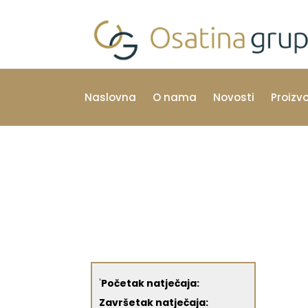
Naslovna
O nama
Novosti
Proizv
'
Početak natječaja:
Završetak natječaja: