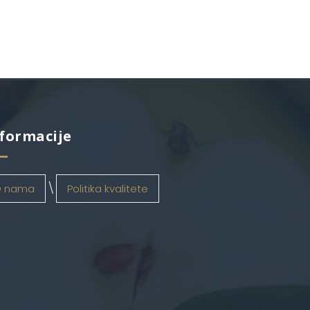
formacije
 nama
Politika kvalitete