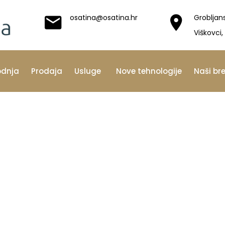
osatina@osatina.hr
Grobljan
Viškovci,
odnja
Prodaja
Usluge
Nove tehnologije
Naši br