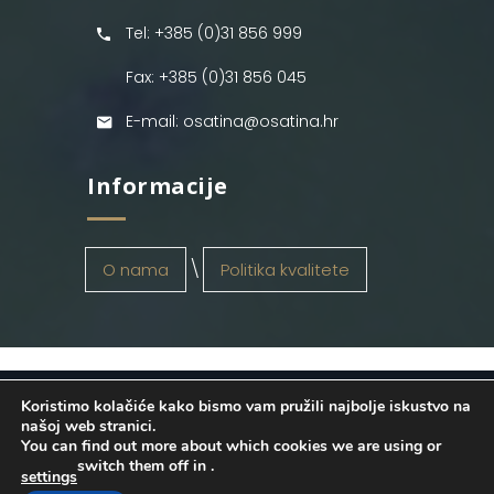
Tel: +385 (0)31 856 999
Fax: +385 (0)31 856 045
E-mail: osatina@osatina.hr
Informacije
O nama
Politika kvalitete
Koristimo kolačiće kako bismo vam pružili najbolje iskustvo na
OSATINA GRUPA d.o.o.
2026
. Configured
našoj web stranici.
You can find out more about which cookies we are using or
by
INFOS Osijek
. Sva prava pridržana.
switch them off in
.
settings