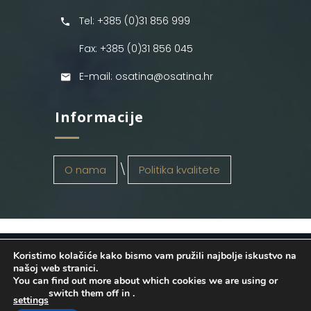
Tel: +385 (0)31 856 999
Fax: +385 (0)31 856 045
E-mail: osatina@osatina.hr
Informacije
O nama
Politika kvalitete
Koristimo kolačiće kako bismo vam pružili najbolje iskustvo na
OSATINA GRUPA d.o.o.
2026
. Configured
našoj web stranici.
You can find out more about which cookies we are using or
by
INFOS Osijek
. Sva prava pridržana.
switch them off in
.
settings