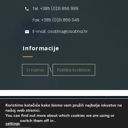
Tel: +385 (0)31 856 999
Fax: +385 (0)31 856 045
E-mail: osatina@osatina.hr
Informacije
O nama
Politika kvalitete
Koristimo kolačiće kako bismo vam pružili najbolje iskustvo na
OSATINA GRUPA d.o.o.
2026
. Configured
našoj web stranici.
You can find out more about which cookies we are using or
by
INFOS Osijek
. Sva prava pridržana.
switch them off in
.
settings