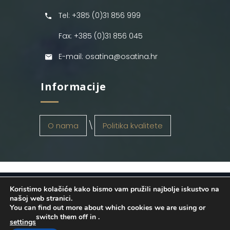
Tel: +385 (0)31 856 999
Fax: +385 (0)31 856 045
E-mail: osatina@osatina.hr
Informacije
O nama
Politika kvalitete
Koristimo kolačiće kako bismo vam pružili najbolje iskustvo na
OSATINA GRUPA d.o.o.
2026
. Configured
našoj web stranici.
You can find out more about which cookies we are using or
by
INFOS Osijek
. Sva prava pridržana.
switch them off in
.
settings