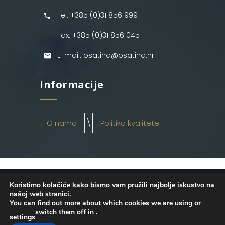
Tel: +385 (0)31 856 999
Fax: +385 (0)31 856 045
E-mail: osatina@osatina.hr
Informacije
O nama
Politika kvalitete
Koristimo kolačiće kako bismo vam pružili najbolje iskustvo na
OSATINA GRUPA d.o.o.
2026
. Configured
našoj web stranici.
You can find out more about which cookies we are using or
by
INFOS Osijek
. Sva prava pridržana.
switch them off in
.
settings