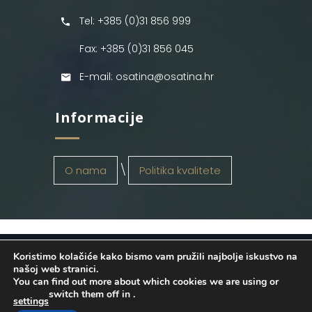
Tel: +385 (0)31 856 999
Fax: +385 (0)31 856 045
E-mail: osatina@osatina.hr
Informacije
O nama
Politika kvalitete
Koristimo kolačiće kako bismo vam pružili najbolje iskustvo na
OSATINA GRUPA d.o.o.
2026
. Configured
našoj web stranici.
You can find out more about which cookies we are using or
by
INFOS Osijek
. Sva prava pridržana.
switch them off in
.
settings