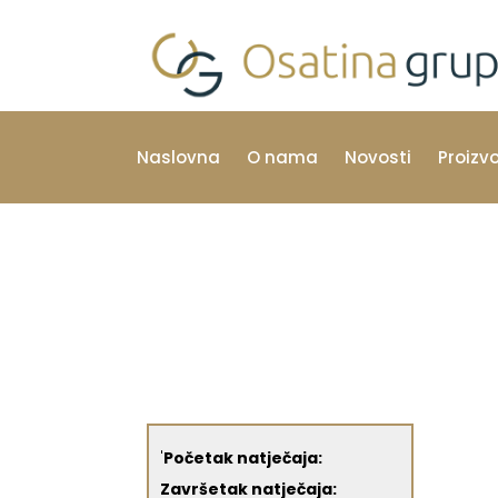
Naslovna
O nama
Novosti
Proizv
'
Početak natječaja:
Završetak natječaja: