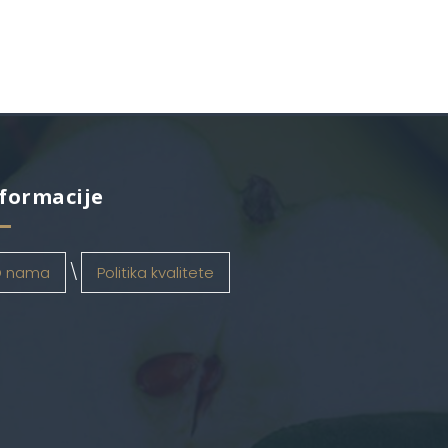
formacije
 nama
Politika kvalitete