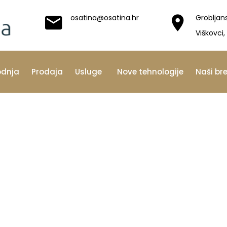
osatina@osatina.hr
Grobljan
Viškovci,
odnja
Prodaja
Usluge
Nove tehnologije
Naši br