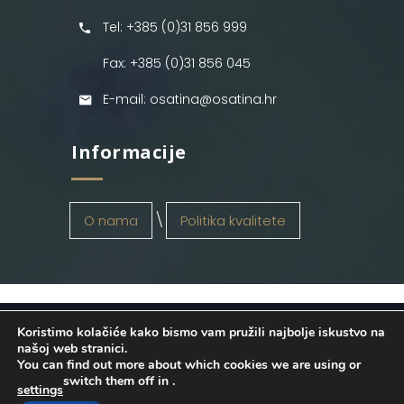
Tel: +385 (0)31 856 999
Fax: +385 (0)31 856 045
E-mail: osatina@osatina.hr
Informacije
O nama
Politika kvalitete
Koristimo kolačiće kako bismo vam pružili najbolje iskustvo na
OSATINA GRUPA d.o.o.
2026
. Configured
našoj web stranici.
You can find out more about which cookies we are using or
by
INFOS Osijek
. Sva prava pridržana.
switch them off in
.
settings