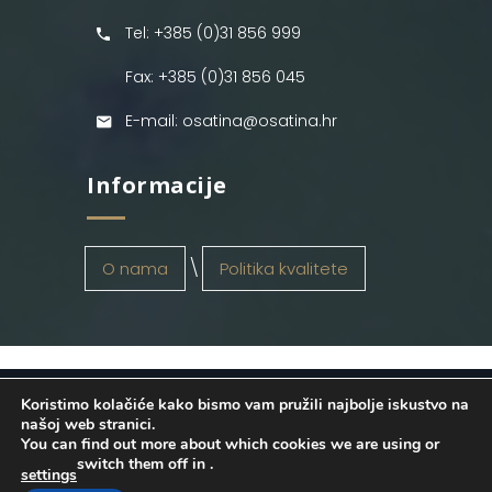
Tel: +385 (0)31 856 999
Fax: +385 (0)31 856 045
E-mail: osatina@osatina.hr
Informacije
O nama
Politika kvalitete
Koristimo kolačiće kako bismo vam pružili najbolje iskustvo na
OSATINA GRUPA d.o.o.
2026
. Configured
našoj web stranici.
You can find out more about which cookies we are using or
by
INFOS Osijek
. Sva prava pridržana.
switch them off in
.
settings