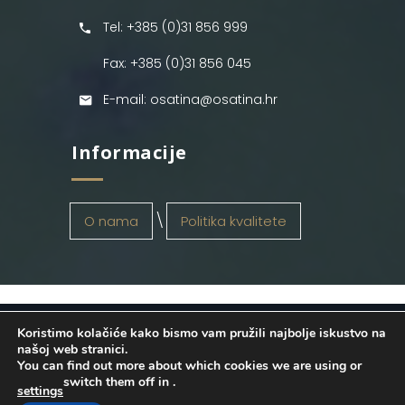
Tel: +385 (0)31 856 999
Fax: +385 (0)31 856 045
E-mail: osatina@osatina.hr
Informacije
O nama
Politika kvalitete
Koristimo kolačiće kako bismo vam pružili najbolje iskustvo na
OSATINA GRUPA d.o.o.
2026
. Configured
našoj web stranici.
You can find out more about which cookies we are using or
by
INFOS Osijek
. Sva prava pridržana.
switch them off in
.
settings