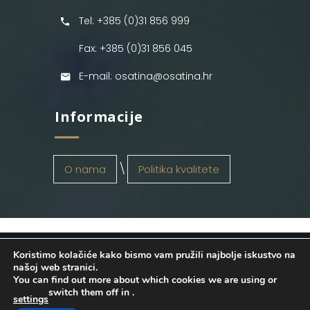
Tel: +385 (0)31 856 999
Fax: +385 (0)31 856 045
E-mail: osatina@osatina.hr
Informacije
O nama
Politika kvalitete
Koristimo kolačiće kako bismo vam pružili najbolje iskustvo na
OSATINA GRUPA d.o.o.
2026
. Configured
našoj web stranici.
You can find out more about which cookies we are using or
by
INFOS Osijek
. Sva prava pridržana.
switch them off in
.
settings