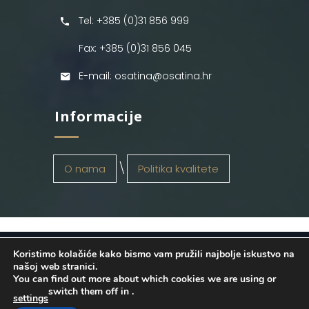
Tel: +385 (0)31 856 999
Fax: +385 (0)31 856 045
E-mail: osatina@osatina.hr
Informacije
O nama
Politika kvalitete
Koristimo kolačiće kako bismo vam pružili najbolje iskustvo na
OSATINA GRUPA d.o.o.
2026
. Configured
našoj web stranici.
You can find out more about which cookies we are using or
by
INFOS Osijek
. Sva prava pridržana.
switch them off in
.
settings