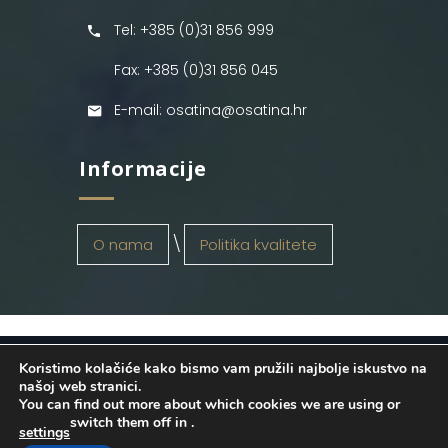
Tel: +385 (0)31 856 999
Fax: +385 (0)31 856 045
E-mail: osatina@osatina.hr
Informacije
O nama
Politika kvalitete
Koristimo kolačiće kako bismo vam pružili najbolje iskustvo na
OSATINA GRUPA d.o.o.
2026
. Configured
našoj web stranici.
You can find out more about which cookies we are using or
by
INFOS Osijek
. Sva prava pridržana.
switch them off in
.
settings