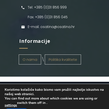
Tel: +385 (0)31 856 999
Fax: +385 (0)31 856 045
E-mail: osatina@osatina.hr
Informacije
O nama
Politika kvalitete
Koristimo kolačiće kako bismo vam pružili najbolje iskustvo na
OSATINA GRUPA d.o.o.
2026
. Configured
našoj web stranici.
You can find out more about which cookies we are using or
by
INFOS Osijek
. Sva prava pridržana.
switch them off in
.
settings