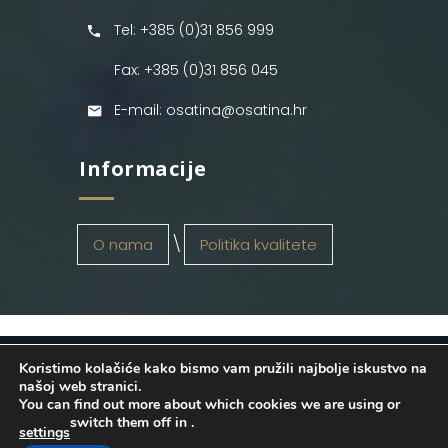
Tel: +385 (0)31 856 999
Fax: +385 (0)31 856 045
E-mail: osatina@osatina.hr
Informacije
O nama
Politika kvalitete
Koristimo kolačiće kako bismo vam pružili najbolje iskustvo na
OSATINA GRUPA d.o.o.
2026
. Configured
našoj web stranici.
You can find out more about which cookies we are using or
by
INFOS Osijek
. Sva prava pridržana.
switch them off in
.
settings