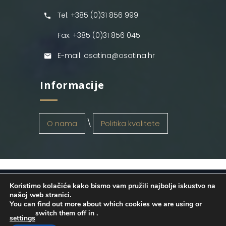
Tel: +385 (0)31 856 999
Fax: +385 (0)31 856 045
E-mail: osatina@osatina.hr
Informacije
O nama
Politika kvalitete
Koristimo kolačiće kako bismo vam pružili najbolje iskustvo na
OSATINA GRUPA d.o.o.
2026
. Configured
našoj web stranici.
You can find out more about which cookies we are using or
by
INFOS Osijek
. Sva prava pridržana.
switch them off in
.
settings